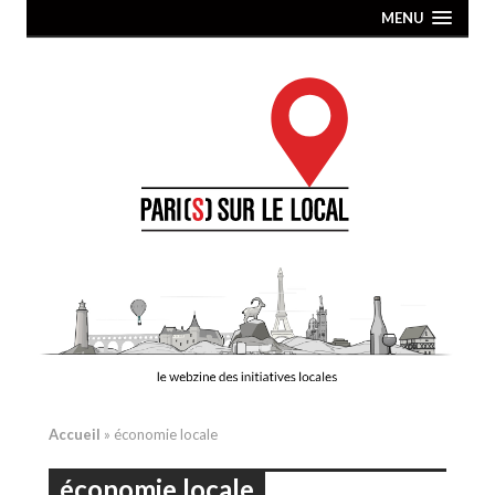
MENU
Accueil
»
économie locale
économie locale