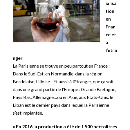
ialisa
tion
en
Fran
ce et
à
l’étra
nger
La Parisienne se trouve un peu partout en France :
Dans le Sud-Est, en Normandie, dans la région
Bordelaise, Lilloise…Et aussi à l’étranger, que ça soit
dans une grand partie de l’Europe : Grande Bretagne,
Pays Bas, Allemagne…ou en Asie, aux Etats-Unis. le
Liban est le dernier pays dans lequel la Parisienne
s’est implantée.
« En 2016 la production a été de 1 500 hectolitres