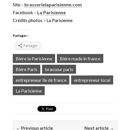
Site –
brasserielaparisienne.com
Facebook –
La Parisienne
Crédits photos – La Parisienne
Partager :
Partager
Bière la Parisienne
Bière made in france
Bière Paris
brasseur paris
entrepreneur île de france
entrepreneur local
La Parisienne
← Previous article
Next article →