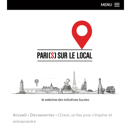
MENU
Accueil
»
Découvertes
»
L’Oasis, un lieu pour s’inspirer et
entreprendre