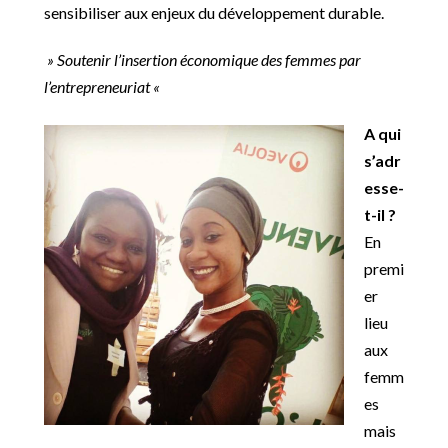
sensibiliser aux enjeux du développement durable.
» Soutenir l’insertion économique des femmes par
l’entrepreneuriat «
A qui
s’adr
esse-
t-il ?
En
premi
er
lieu
aux
femm
es
mais