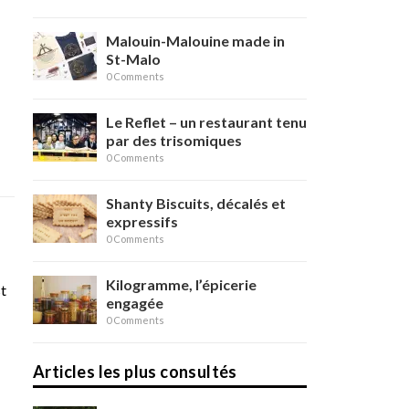
Malouin-Malouine made in
St-Malo
0 Comments
Le Reflet – un restaurant tenu
par des trisomiques
0 Comments
Shanty Biscuits, décalés et
expressifs
0 Comments
Kilogramme, l’épicerie
st
engagée
0 Comments
Articles les plus consultés