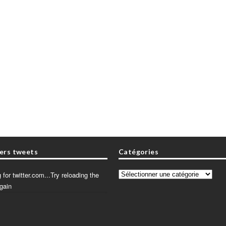
ers tweets
Catégories
 for twitter.com...Try reloading the
Catégories
gain