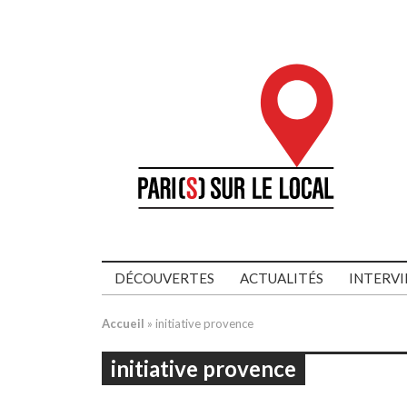
DÉCOUVERTES
ACTUALITÉS
INTERV
Accueil
»
initiative provence
initiative provence