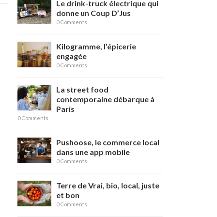
Le drink-truck électrique qui
donne un Coup D’Jus
0 Comments
Kilogramme, l’épicerie
engagée
0 Comments
La street food
contemporaine débarque à
Paris
0 Comments
Pushoose, le commerce local
dans une app mobile
0 Comments
Terre de Vrai, bio, local, juste
et bon
0 Comments