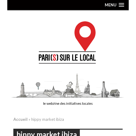
MENU
Accueil
»
hippy market ibiza
hippy market ibiza